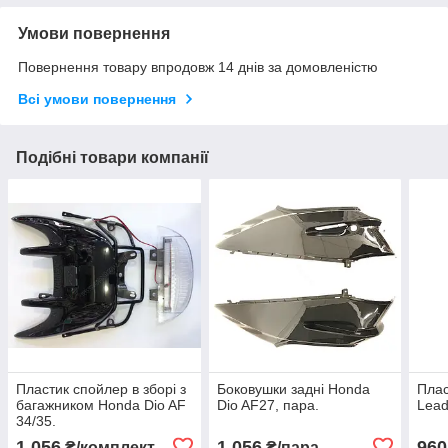
Умови повернення
Повернення товару впродовж 14 днів за домовленістю
Всі умови повернення
Подібні товари компанії
Пластик спойлер в зборі з
Боковушки задні Honda
Плас
багажником Honda Dio AF
Dio AF27, пара.
Lead
34/35.
1 056
1 056
960
₴/комплект
₴/пара