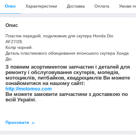
Опис
Характеристики
Доставка
Оплата
Умови п
Опис
Пластик передній, подклювник для скутера Honda Dio
AF27/28.
Колір чорний.
Деталь пластикового облицювання японського скутера Хонда
Діо.
З повним асортиментом запчастин і деталей для
ремонту і обслуговування скутерів, мопедів,
мотоциклів, питбайков, квадроциклів Ви можете
ознайомитися на нашому сайті:
http://motomsu.com
Ви можете замовити запчастини з доставкою по
всій Україні.
Приховати