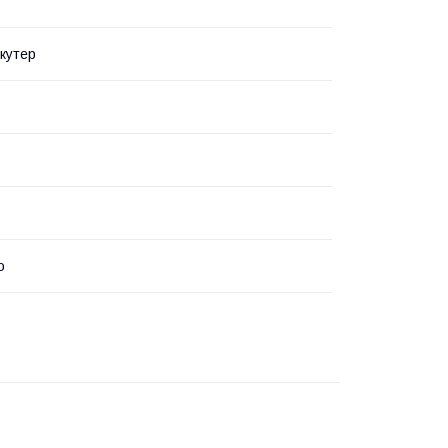
кутер
o