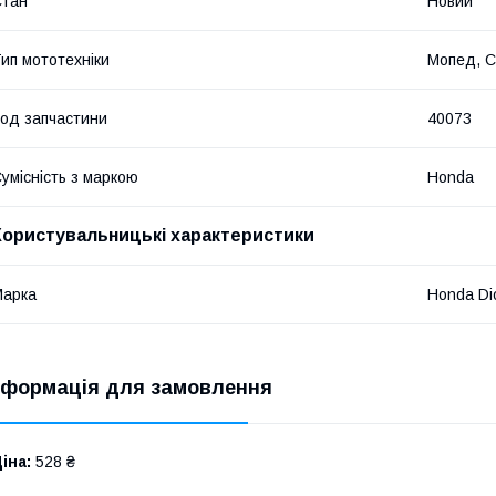
Стан
Новий
ип мототехніки
Мопед, С
од запчастини
40073
умісність з маркою
Honda
Користувальницькі характеристики
Марка
Honda Di
нформація для замовлення
іна:
528 ₴