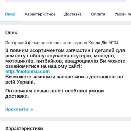
Опис
Характеристики
Доставка
Оплата
Умови п
Опис
Повітряний фільтр для японського скутера Хонда Діо AF34.
З повним асортиментом запчастин і деталей для
ремонту і обслуговування скутерів, мопедів,
мотоциклів, питбайков, квадроциклів Ви можете
ознайомитися на нашому сайті:
http://motomsu.com
Ви можете замовити запчастини з доставкою по
всій Україні.
Оптовикам низькі ціни і особливі умови
доставки.
Приховати
Характеристики