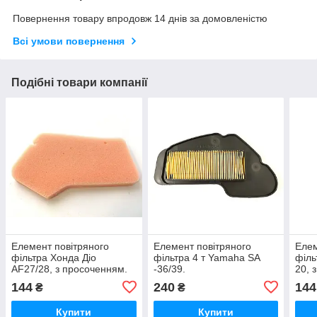
Повернення товару впродовж 14 днів за домовленістю
Всі умови повернення
Подібні товари компанії
Елемент повітряного
Елемент повітряного
Елем
фільтра Хонда Діо
фільтра 4 т Yamaha SA
філь
AF27/28, з просоченням.
-36/39.
20, 
144
240
144
₴
₴
Купити
Купити