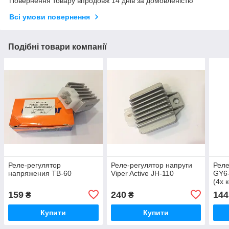
Повернення товару впродовж 14 днів за домовленістю
Всі умови повернення
Подібні товари компанії
Реле-регулятор
Реле-регулятор напруги
Реле
напряжения TB-60
Viper Active JH-110
GY6-
(4х 
159
240
144
₴
₴
Купити
Купити