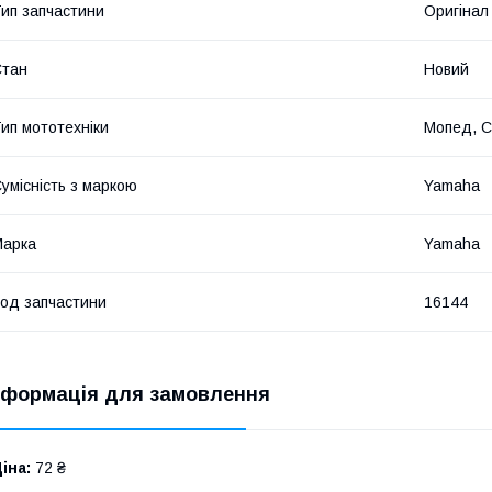
ип запчастини
Оригінал
Стан
Новий
ип мототехніки
Мопед, С
умісність з маркою
Yamaha
Марка
Yamaha
од запчастини
16144
нформація для замовлення
іна:
72 ₴