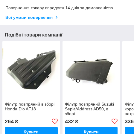
Повернення товару впродовж 14 днів за домовленістю
Всі умови повернення
Подібні товари компанії
Фільтр повітряний в зборі
Фільтр повітряний Suzuki
Філь
Honda Dio AF18
Sepia/Address AD50, в
коро
зборі
патр
GY6-
264
432
336
₴
₴
(три
Купити
Купити