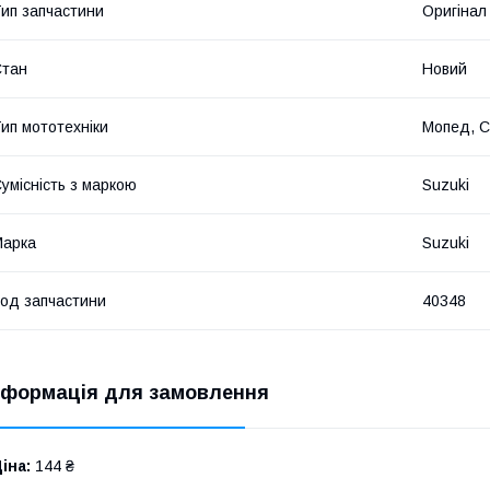
ип запчастини
Оригінал
Стан
Новий
ип мототехніки
Мопед, С
умісність з маркою
Suzuki
Марка
Suzuki
од запчастини
40348
нформація для замовлення
іна:
144 ₴