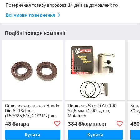
Повернення товару впродовж 14 днів за домовленістю
Всі умови повернення
Подібні товари компанії
Сальник коленвала Honda
Поршень Suzuki AD 100
Бенд
Dio AF18/Tact,
52,5 мм +1,00, до-кт,
50 к
(15,5*25,5*7; 21*31*7) до-
Mototech
кт 2 шт
48
384
480
₴/пара
₴/комплект
Купити
Купити