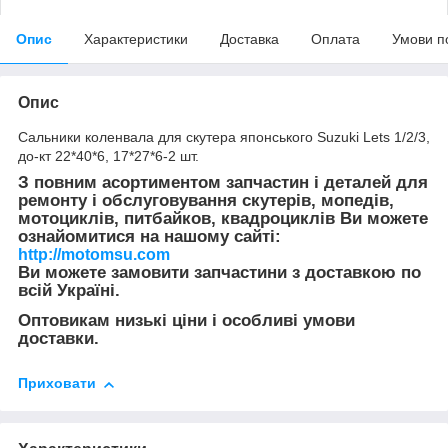
Опис
Характеристики
Доставка
Оплата
Умови п
Опис
Сальники коленвала для скутера японського Suzuki Lets 1/2/3,
до-кт 22*40*6, 17*27*6-2 шт.
З повним асортиментом запчастин і деталей для
ремонту і обслуговування скутерів, мопедів,
мотоциклів, питбайков, квадроциклів Ви можете
ознайомитися на нашому сайті:
http://motomsu.com
Ви можете замовити запчастини з доставкою по
всій Україні.
Оптовикам низькі ціни і особливі умови
доставки.
Приховати