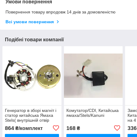
Умови повернення
Повернення товару впродовж 14 днів за домовленістю
Всі умови повернення
Подібні товари компанії
Генератор в зборі магніт і
Комутатор/CDI, Китайська
Зам
статор китайська Ямаха
ямаха/Stels/Kanuni
Кита
Stels( внутрішній отвір
на 4
16мм)
864
168
336
₴/комплект
₴