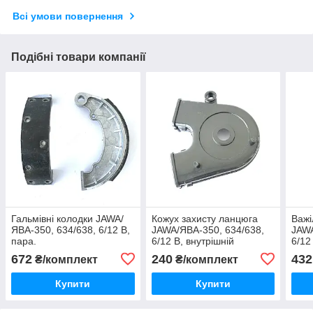
Всі умови повернення
Подібні товари компанії
Гальмівні колодки JAWA/
Кожух захисту ланцюга
Важі
ЯВА-350, 634/638, 6/12 В,
JAWA/ЯВА-350, 634/638,
JAWA
пара.
6/12 В, внутрішній
6/12
672
240
432
₴/комплект
₴/комплект
Купити
Купити