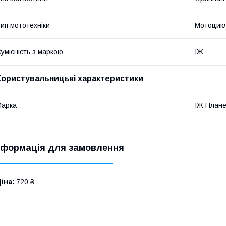
ип мототехніки
Мотоцик
умісність з маркою
ІЖ
Користувальницькі характеристики
Марка
ІЖ План
нформація для замовлення
іна:
720 ₴