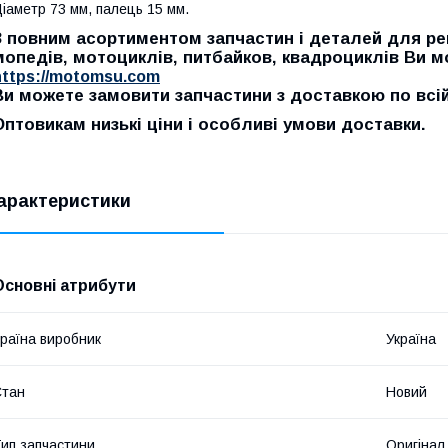
іаметр 73 мм, палець 15 мм.
З повним асортиментом запчастин і деталей для рем
мопедів, мотоциклів, питбайков, квадроциклів Ви 
https://motomsu.com
Ви можете замовити запчастини з доставкою по всій 
Оптовикам низькі ціни і особливі умови доставки.
арактеристики
Основні атрибути
раїна виробник
Україна
Стан
Новий
ип запчастини
Оригінал