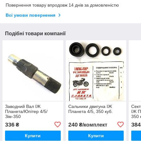
Повернення товару впродовж 14 днів за домовленістю
Всі умови повернення
Подібні товари компанії
Заводний Вал ІЖ
Сальники двигуна ІЖ
Сект
Планета/Юпітер 4/5/
Планета 4/5, 350 куб.
ІЖ П
Зім-350
350 
336
240
384
₴
₴/комплект
Купити
Купити