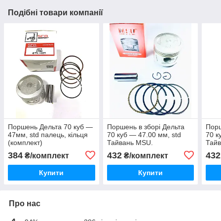
Подібні товари компанії
Поршень Дельта 70 куб —
Поршень в зборі Дельта
Порш
47мм, std палець, кільця
70 куб — 47.00 мм, std
70 к
(комплект)
Тайвань MSU.
Тай
384
432
432
₴/комплект
₴/комплект
Купити
Купити
Про нас