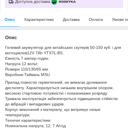
Доступна доставка
Опис
Характеристики
Доставка
Оплата
Умови п
Опис
Гелевий акумулятор для китайських скутерів 50-150 куб. і для
мотоциклов12V 7Ah YTX7L-BS.
Ємність 7 ампер-годин.
Напруга 12 вольт.
Розміри 110/130/65 мм.
Виробник:Тайвань MSU.
Прилад повністю герметичний, не вимагає доливання
дистиляту. Характеризується низьким внутрішнім опором,
високою стартовою потужністю і показниками розряду.
Тривала експлуатація забезпечується підвищеною стійкістю
до вібрацій і випадкових ударів.
Корпус виконаний з матеріалу, що витримує низькі
температури.
Технічні характеристики:
Номінальна напруга; 12; 7 А/год