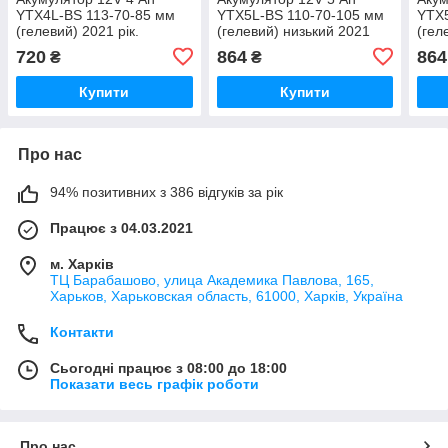
YTX4L-BS 113-70-85 мм
YTX5L-BS 110-70-105 мм
YTX5
(гелевий) 2021 рік.
(гелевий) низький 2021
(гел
рік.
рік.
720
864
864
₴
₴
Купити
Купити
Про нас
94% позитивних з 386 відгуків за рік
Працює з 04.03.2021
м. Харків
ТЦ Барабашово, улица Академика Павлова, 165,
Харьков, Харьковская область, 61000, Харків, Україна
Контакти
Сьогодні працює з 08:00 до 18:00
Показати весь графік роботи
Про нас