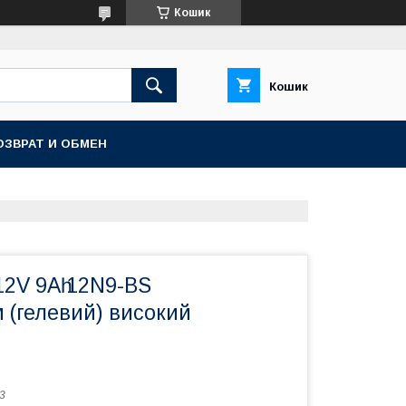
Кошик
Кошик
ОЗВРАТ И ОБМЕН
2V 9Аһ 12N9-BS
 (гелевий) високий
3