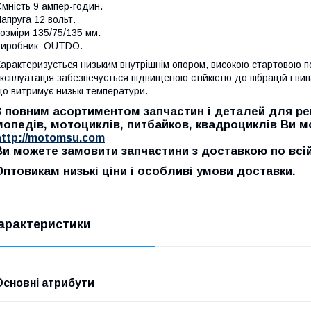
мність 9 ампер-годин.
апруга 12 вольт.
озміри 135/75/135 мм.
иробник: OUTDO.
арактеризується низьким внутрішнім опором, високою стартовою п
ксплуатація забезпечується підвищеною стійкістю до вібрацій і ви
о витримує низькі температури.
З повним асортиментом запчастин і деталей для рем
мопедів, мотоциклів, питбайков, квадроциклів Ви 
http://motomsu.com
Ви можете замовити запчастини з доставкою по всій 
Оптовикам низькі ціни і особливі умови доставки.
арактеристики
Основні атрибути