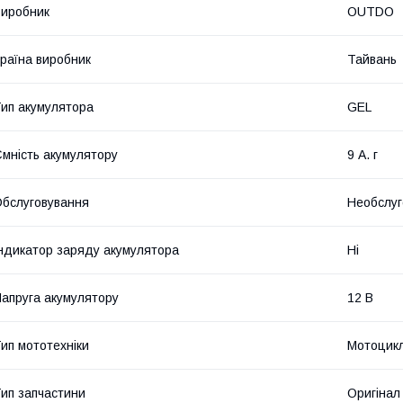
иробник
OUTDO
раїна виробник
Тайвань
ип акумулятора
GEL
мність акумулятору
9 А. г
бслуговування
Необслуг
ндикатор заряду акумулятора
Ні
апруга акумулятору
12 В
ип мототехніки
Мотоцикл
ип запчастини
Оригінал