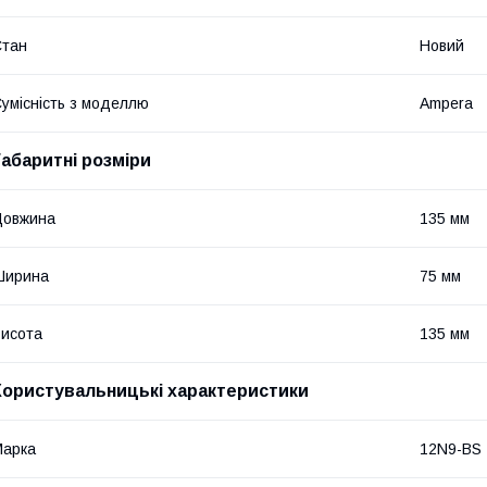
Стан
Новий
умісність з моделлю
Ampera
Габаритні розміри
Довжина
135 мм
Ширина
75 мм
исота
135 мм
Користувальницькі характеристики
Марка
12N9-BS