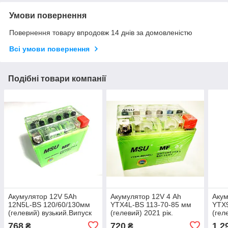
Умови повернення
Повернення товару впродовж 14 днів за домовленістю
Всі умови повернення
Подібні товари компанії
Акумулятор 12V 5Аһ
Акумулятор 12V 4 Аһ
Акум
12N5L-BS 120/60/130мм
YTX4L-BS 113-70-85 мм
YTX
(гелевий) вузький.Випуск
(гелевий) 2021 рік.
(гел
2021 рік.
768
720
1 2
₴
₴