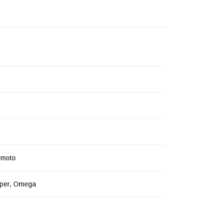
ymoto
iper, Omega