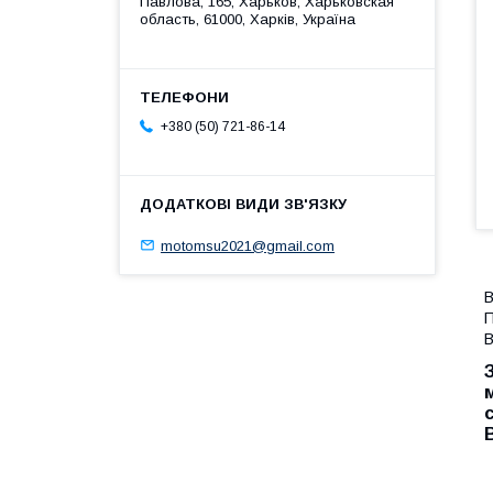
Павлова, 165, Харьков, Харьковская
область, 61000, Харків, Україна
+380 (50) 721-86-14
motomsu2021@gmail.com
В
П
В