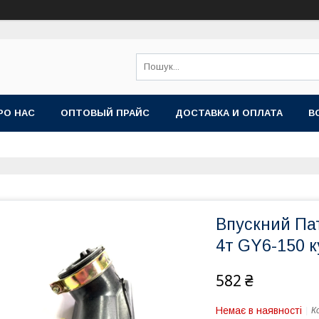
РО НАС
ОПТОВЫЙ ПРАЙС
ДОСТАВКА И ОПЛАТА
В
Впускний Па
4т GY6-150 ку
582 ₴
Немає в наявності
К