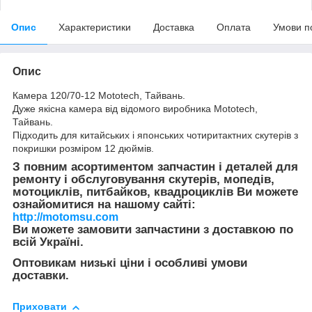
Опис
Характеристики
Доставка
Оплата
Умови п
Опис
Камера 120/70-12 Mototech, Тайвань.
Дуже якісна камера від відомого виробника Mototech,
Тайвань.
Підходить для китайських і японських чотиритактних скутерів з
покришки розміром 12 дюймів.
З повним асортиментом запчастин і деталей для
ремонту і обслуговування скутерів, мопедів,
мотоциклів, питбайков, квадроциклів Ви можете
ознайомитися на нашому сайті:
http://motomsu.com
Ви можете замовити запчастини з доставкою по
всій Україні.
Оптовикам низькі ціни і особливі умови
доставки.
Приховати