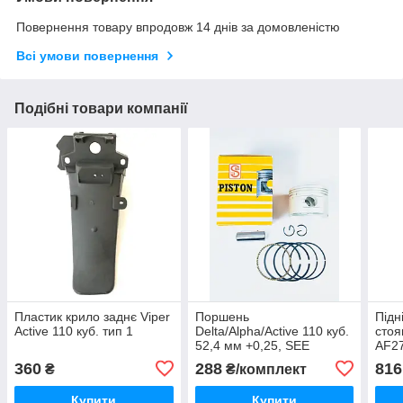
Повернення товару впродовж 14 днів за домовленістю
Всі умови повернення
Подібні товари компанії
Пластик крило заднє Viper
Поршень
Підн
Active 110 куб. тип 1
Delta/Alpha/Active 110 куб.
стоя
52,4 мм +0,25, SEE
AF2
360
288
816
₴
₴/комплект
Купити
Купити