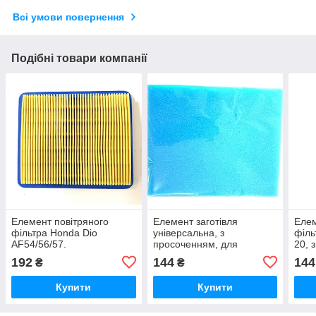
Всі умови повернення
Подібні товари компанії
Елемент повітряного
Елемент заготівля
Елем
фільтра Honda Dio
універсальна, з
філь
AF54/56/57.
просоченням, для
20, 
повітряних фільтрів розмір
192
144
144
₴
₴
250х300.
Купити
Купити