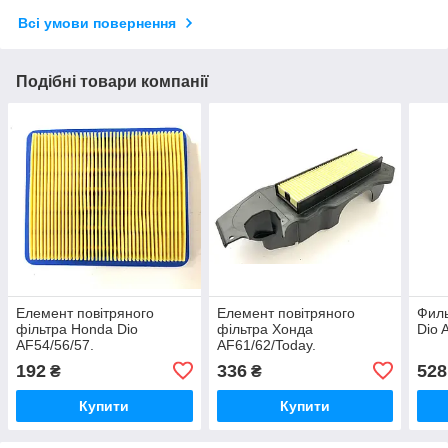
Всі умови повернення
Подібні товари компанії
Елемент повітряного
Елемент повітряного
Фил
фільтра Honda Dio
фільтра Хонда
Dio 
AF54/56/57.
AF61/62/Today.
192
336
528
₴
₴
Купити
Купити