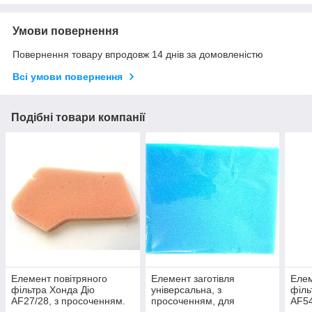
Умови повернення
Повернення товару впродовж 14 днів за домовленістю
Всі умови повернення
Подібні товари компанії
Елемент повітряного
Елемент заготівля
Елем
фільтра Хонда Діо
універсальна, з
філь
AF27/28, з просоченням.
просоченням, для
AF54
повітряних фільтрів розмір