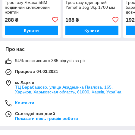
Трос газу Ямаха 5BM
Трос газу одинарний
Трос
подвійний силіконовий
Yamaha Jog 3kj, 1700 мм
бара
жовтий
дов
Gear
288
168
192
₴
₴
Купити
Купити
Про нас
94% позитивних з 385 відгуків за рік
Працює з 04.03.2021
м. Харків
ТЦ Барабашово, улица Академика Павлова, 165,
Харьков, Харьковская область, 61000, Харків, Україна
Контакти
Сьогодні вихідний
Показати весь графік роботи