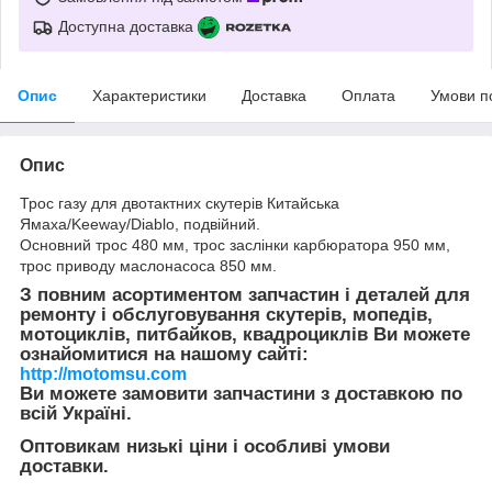
Доступна доставка
Опис
Характеристики
Доставка
Оплата
Умови п
Опис
Трос газу для двотактних скутерів Китайська
Ямаха/Keeway/Diablo, подвійний.
Основний трос 480 мм, трос заслінки карбюратора 950 мм,
трос приводу маслонасоса 850 мм.
З повним асортиментом запчастин і деталей для
ремонту і обслуговування скутерів, мопедів,
мотоциклів, питбайков, квадроциклів Ви можете
ознайомитися на нашому сайті:
http://motomsu.com
Ви можете замовити запчастини з доставкою по
всій Україні.
Оптовикам низькі ціни і особливі умови
доставки.