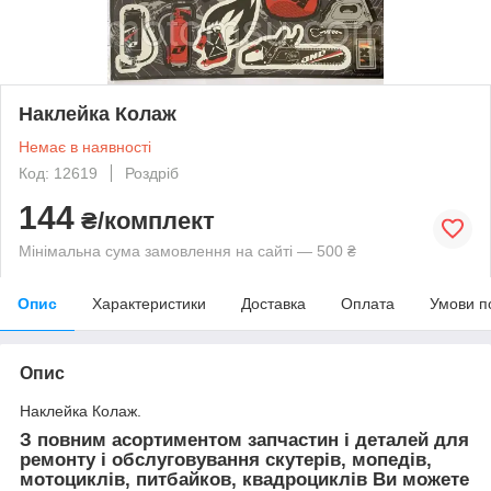
Наклейка Колаж
Немає в наявності
Код: 12619
Роздріб
144
₴/комплект
Мінімальна сума замовлення на сайті — 500 ₴
Опис
Характеристики
Доставка
Оплата
Умови п
Опис
Наклейка Колаж.
З повним асортиментом запчастин і деталей для
ремонту і обслуговування скутерів, мопедів,
мотоциклів, питбайков, квадроциклів Ви можете