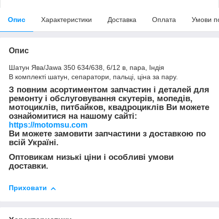
Опис
Характеристики
Доставка
Оплата
Умови п
Опис
Шатун Ява/Jawa 350 634/638, 6/12 в, пара, Індія
В комплекті шатун, сепаратори, пальці, ціна за пару.
З повним асортиментом запчастин і деталей для
ремонту і обслуговування скутерів, мопедів,
мотоциклів, питбайков, квадроциклів Ви можете
ознайомитися на нашому сайті:
https://motomsu.com
Ви можете замовити запчастини з доставкою по
всій Україні.
Оптовикам низькі ціни і особливі умови
доставки.
Приховати