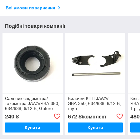
Всі умови повернення
Подібні товари компанії
Сальник спідометра/
Вилочки КПП JAWA/
Кіль
тахометра JAWA/ЯВА-350,
ЯВА-350, 634/638, 6/12 В,
ЯВА-
634/638, 6/12 В, Gufero
гнуті
1 р. 
240
672
480
₴
₴/комплект
Купити
Купити