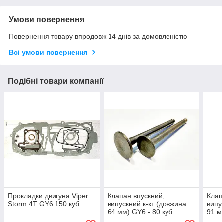
Умови повернення
Повернення товару впродовж 14 днів за домовленістю
Всі умови повернення
Подібні товари компанії
Прокладки двигуна Viper
Клапан впускний,
Клап
Storm 4T GY6 150 куб.
випускний к-кт (довжина
випу
64 мм) GY6 - 80 куб.
91 м
CG/C