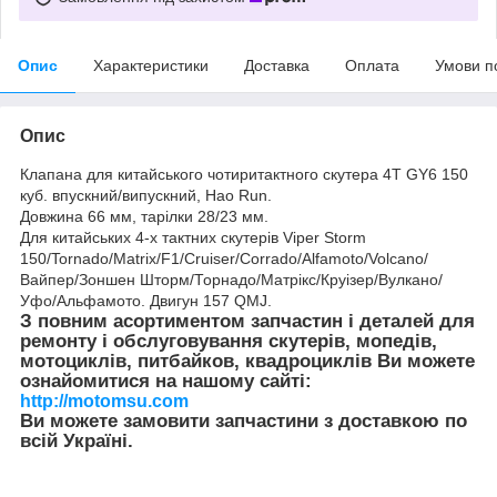
Опис
Характеристики
Доставка
Оплата
Умови п
Опис
Клапана для китайського чотиритактного скутера 4T GY6 150
куб. впускний/випускний, Hao Run.
Довжина 66 мм, тарілки 28/23 мм.
Для китайських 4-х тактних скутерів Viper Storm
150/Tornado/Matrix/F1/Cruiser/Corrado/Alfamoto/Volcano/
Вайпер/Зоншен Шторм/Торнадо/Матрікс/Круізер/Вулкано/
Уфо/Альфамото. Двигун 157 QMJ.
З повним асортиментом запчастин і деталей для
ремонту і обслуговування скутерів, мопедів,
мотоциклів, питбайков, квадроциклів Ви можете
ознайомитися на нашому сайті:
http://motomsu.com
Ви можете замовити запчастини з доставкою по
всій Україні.