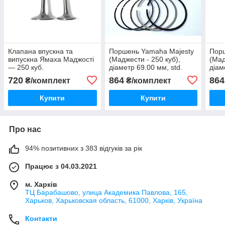
Клапана впускна та
Поршень Yamaha Majesty
Порш
випускна Ямаха Маджості
(Маджести - 250 куб),
(Мад
— 250 куб.
діаметр 69.00 мм, std.
діам
палець 17 мм.
пале
720
864
864
₴/комплект
₴/комплект
Купити
Купити
Про нас
94% позитивних з 383 відгуків за рік
Працює з 04.03.2021
м. Харків
ТЦ Барабашово, улица Академика Павлова, 165,
Харьков, Харьковская область, 61000, Харків, Україна
Контакти