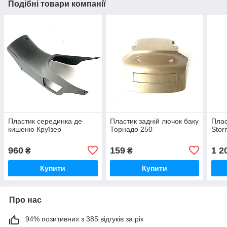
Подібні товари компанії
Пластик серединка де
Пластик задній лючок баку
Плас
кишеню Круїзер
Торнадо 250
Stor
960
159
1 2
₴
₴
Купити
Купити
Про нас
94% позитивних з 385 відгуків за рік