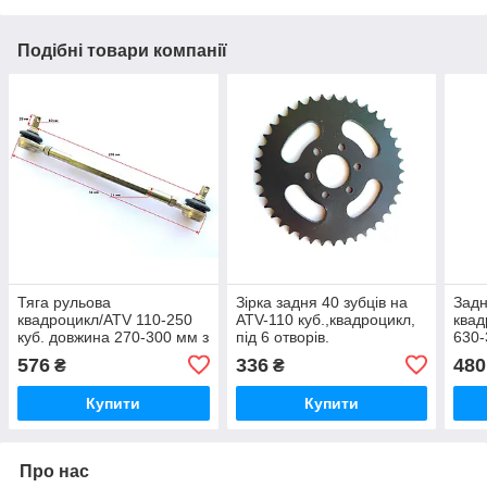
Подібні товари компанії
Тяга рульова
Зірка задня 40 зубців на
Задн
квадроцикл/ATV 110-250
ATV-110 куб.,квадроцикл,
квад
куб. довжина 270-300 мм з
під 6 отворів.
630-
наконечниками.
576
336
480
₴
₴
Купити
Купити
Про нас