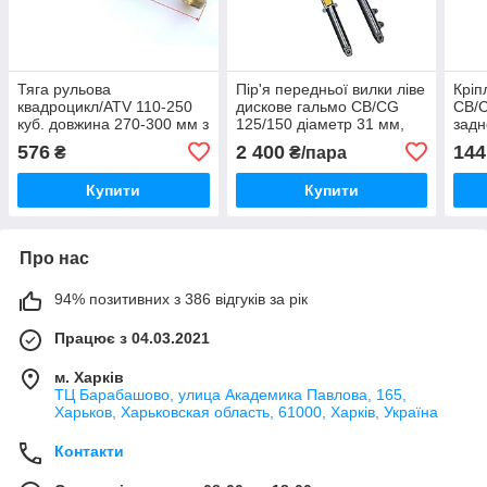
Тяга рульова
Пір'я передньої вилки ліве
Кріп
квадроцикл/ATV 110-250
дискове гальмо CB/CG
CB/C
куб. довжина 270-300 мм з
125/150 діаметр 31 мм,
задн
наконечниками.
дискове гальмо, довжина
576
2 400
144
₴
₴/пара
740 мм.
Купити
Купити
Про нас
94% позитивних з 386 відгуків за рік
Працює з 04.03.2021
м. Харків
ТЦ Барабашово, улица Академика Павлова, 165,
Харьков, Харьковская область, 61000, Харків, Україна
Контакти