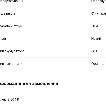
бслуговування
Необслуг
олярність
0" (+ пра
усковий струм
20 А
Стан
Новий
ип акумулятора
GEL
ип запчастини
Оригінал
нформація для замовлення
іна:
2 064 ₴