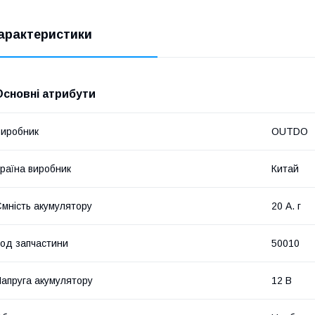
арактеристики
Основні атрибути
иробник
OUTDO
раїна виробник
Китай
мність акумулятору
20 А. г
од запчастини
50010
апруга акумулятору
12 В