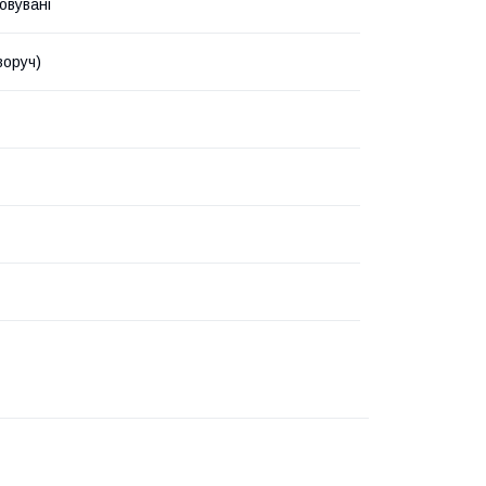
овувані
воруч)