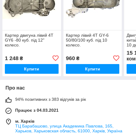
Картер двигуна лівий 4T
Картер лівий 4Т GY-6
Двиг
GY6 -80 куб. під 12"
50/80/100 куб. під 10
кита
колесо.
колесо.
10 д
15 
1 248
960
₴
₴
ком
Купити
Купити
Про нас
94% позитивних з 383 відгуків за рік
Працює з 04.03.2021
м. Харків
ТЦ Барабашово, улица Академика Павлова, 165,
Харьков, Харьковская область, 61000, Харків, Україна