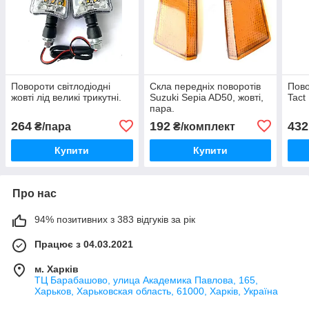
Повороти світлодіодні
Скла передніх поворотів
Пово
жовті лід великі трикутні.
Suzuki Sepia AD50, жовті,
Tact
пара.
264
192
432
₴/пара
₴/комплект
Купити
Купити
Про нас
94% позитивних з 383 відгуків за рік
Працює з 04.03.2021
м. Харків
ТЦ Барабашово, улица Академика Павлова, 165,
Харьков, Харьковская область, 61000, Харків, Україна