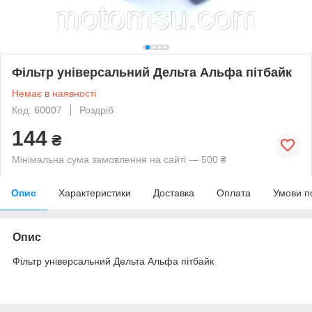
Фільтр універсальний Дельта Альфа пітбайк
Немає в наявності
Код: 60007
Роздріб
144
₴
Мінімальна сума замовлення на сайті — 500 ₴
Опис
Характеристики
Доставка
Оплата
Умови п
Опис
Фільтр універсальний Дельта Альфа пітбайк