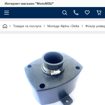
Интернет-магазин "MotoMSU"
Товари та послуги
Мопеди Alpha і Delta
Фільтр унів