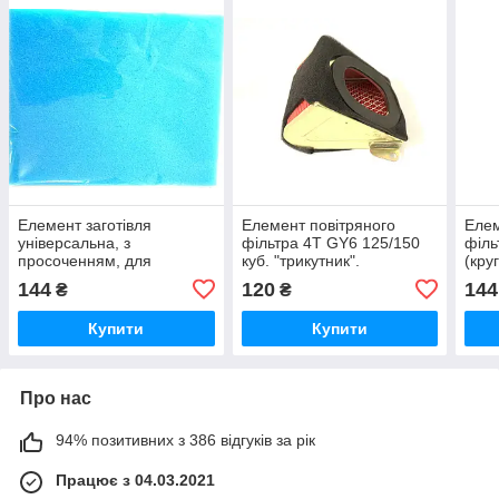
Елемент заготівля
Елемент повітряного
Елем
універсальна, з
фільтра 4T GY6 125/150
філь
просоченням, для
куб. "трикутник".
(кру
повітряних фільтрів розмір
144
120
144
₴
₴
250х300.
Купити
Купити
Про нас
94% позитивних з 386 відгуків за рік
Працює з 04.03.2021