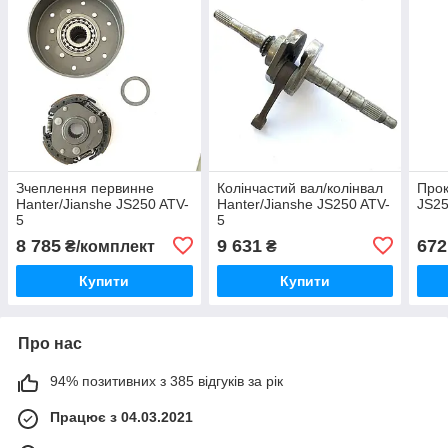
Зчеплення первинне
Колінчастий вал/колінвал
Прок
Hanter/Jianshe JS250 ATV-
Hanter/Jianshe JS250 ATV-
JS25
5
5
8 785
9 631
672
₴/комплект
₴
Купити
Купити
Про нас
94% позитивних з 385 відгуків за рік
Працює з 04.03.2021