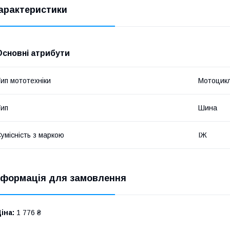
арактеристики
Основні атрибути
ип мототехніки
Мотоцик
ип
Шина
умісність з маркою
ІЖ
нформація для замовлення
іна:
1 776 ₴