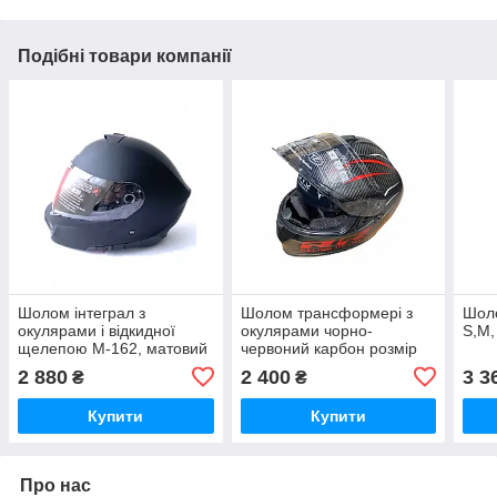
Подібні товари компанії
Шолом інтеграл з
Шолом трансформері з
Шоло
окулярами і відкидної
окулярами чорно-
S,M,
щелепою M-162, матовий
червоний карбон розмір
чорний з червоним, розмір
S,M
2 880
2 400
3 3
₴
₴
S.
Купити
Купити
Про нас