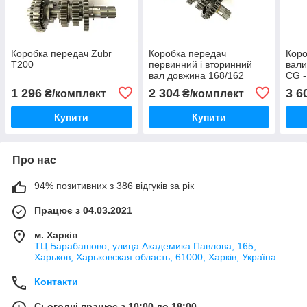
Коробка передач Zubr
Коробка передач
Коро
T200
первинний і вторинний
вали
вал довжина 168/162
CG -
1 296
2 304
3 6
₴/комплект
₴/комплект
Купити
Купити
Про нас
94% позитивних з 386 відгуків за рік
Працює з 04.03.2021
м. Харків
ТЦ Барабашово, улица Академика Павлова, 165,
Харьков, Харьковская область, 61000, Харків, Україна
Контакти
Сьогодні працює з 10:00 до 18:00