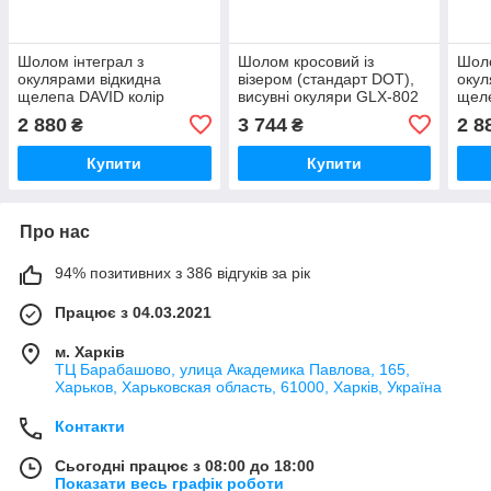
Шолом інтеграл з
Шолом кросовий із
Шоло
окулярами відкидна
візером (стандарт DOT),
окул
щелепа DAVID колір
висувні окуляри GLX-802
щел
чорний із червоною
S (55-56 см), чорно-
мато
2 880
3 744
2 8
₴
₴
моделлю Китай.Розмір S.
червоний
Купити
Купити
Про нас
94% позитивних з 386 відгуків за рік
Працює з 04.03.2021
м. Харків
ТЦ Барабашово, улица Академика Павлова, 165,
Харьков, Харьковская область, 61000, Харків, Україна
Контакти
Сьогодні працює з 08:00 до 18:00
Показати весь графік роботи