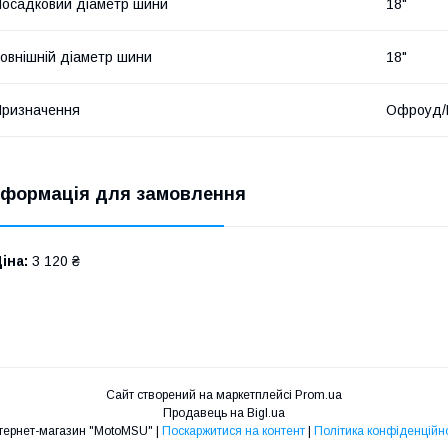
осадковий діаметр шини
18"
овнішній діаметр шини
18"
ризначення
Офроуд/
нформація для замовлення
іна:
3 120 ₴
Сайт створений на маркетплейсі
Prom.ua
Продавець на Bigl.ua
Интернет-магазин "MotoMSU" |
Поскаржитися на контент
|
Політика конфіденційно