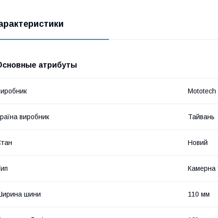
арактеристики
Основные атрибуты
иробник
Mototech
раїна виробник
Тайвань
Стан
Новий
ип
Камерна 
Ширина шини
110 мм