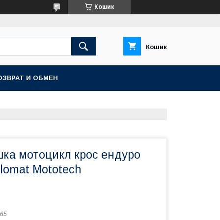
Кошик
Кошик
ОЗВРАТ И ОБМЕН
ка мотоцикл крос ендуро
plomat Mototech
65