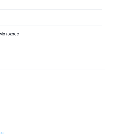
Мотокрос
сті