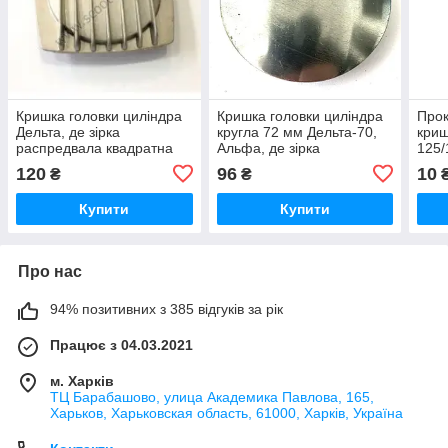
Кришка головки циліндра
Кришка головки циліндра
Прок
Дельта, де зірка
кругла 72 мм Дельта-70,
криш
распредвала квадратна
Альфа, де зірка
125/
(алюміній).
розподіляла
120
96
10
₴
₴
Купити
Купити
Про нас
94% позитивних з 385 відгуків за рік
Працює з 04.03.2021
м. Харків
ТЦ Барабашово, улица Академика Павлова, 165,
Харьков, Харьковская область, 61000, Харків, Україна