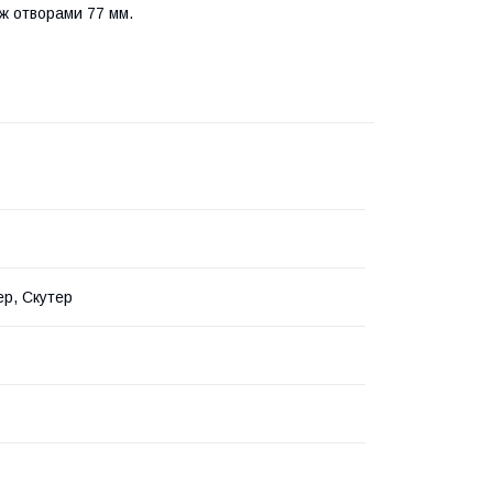
іж отворами 77 мм.
р, Скутер