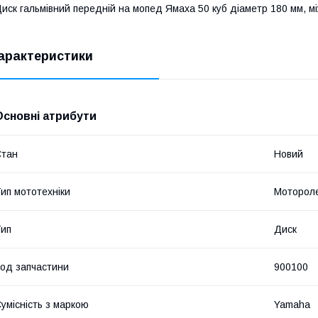
иск гальмівний передній на мопед Ямаха 50 куб діаметр 180 мм, м
арактеристики
Основні атрибути
Стан
Новий
ип мототехніки
Мотороле
ип
Диск
од запчастини
900100
умісність з маркою
Yamaha