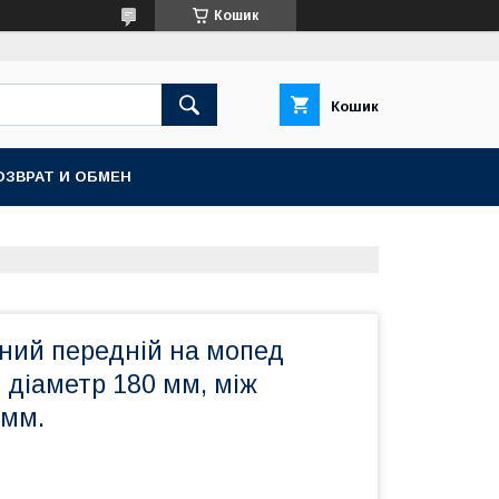
Кошик
Кошик
ОЗВРАТ И ОБМЕН
вний передній на мопед
 діаметр 180 мм, між
 мм.