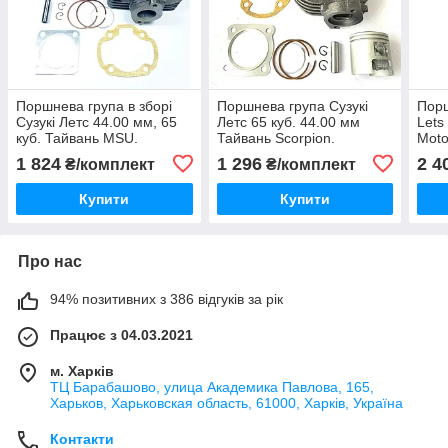
Поршнева група в зборі
Поршнева група Сузукі
Порш
Сузукі Летс 44.00 мм, 65
Летс 65 куб. 44.00 мм
Lets
куб. Тайвань MSU.
Тайвань Scorpion.
Moto
1 824
1 296
2 4
₴/комплект
₴/комплект
Купити
Купити
Про нас
94% позитивних з 386 відгуків за рік
Працює з 04.03.2021
м. Харків
ТЦ Барабашово, улица Академика Павлова, 165,
Харьков, Харьковская область, 61000, Харків, Україна
Контакти