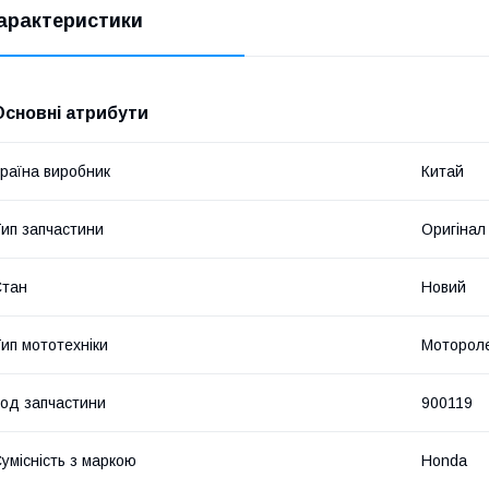
арактеристики
Основні атрибути
раїна виробник
Китай
ип запчастини
Оригінал
Стан
Новий
ип мототехніки
Мотороле
од запчастини
900119
умісність з маркою
Honda