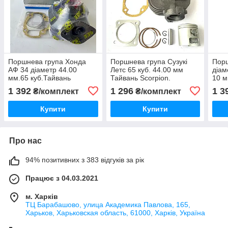
Поршнева група Хонда
Поршнева група Сузукі
Порш
АФ 34 діаметр 44.00
Летс 65 куб. 44.00 мм
діам
мм.65 куб.Тайвань
Тайвань Scorpion.
10 м
1 392
1 296
1 3
₴/комплект
₴/комплект
Купити
Купити
Про нас
94% позитивних з 383 відгуків за рік
Працює з 04.03.2021
м. Харків
ТЦ Барабашово, улица Академика Павлова, 165,
Харьков, Харьковская область, 61000, Харків, Україна