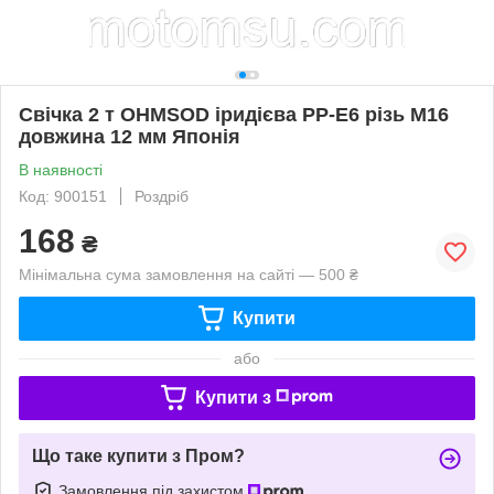
Свічка 2 т OHMSOD іридієва PP-E6 різь М16
довжина 12 мм Японія
В наявності
Код: 900151
Роздріб
168
₴
Мінімальна сума замовлення на сайті — 500 ₴
Купити
або
Купити з
Що таке купити з Пром?
Замовлення під захистом