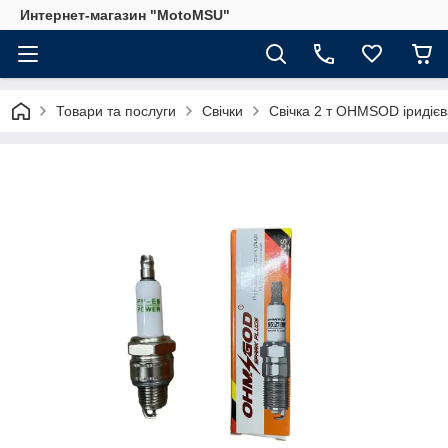
Интернет-магазин "MotoMSU"
Товари та послуги
Свічки
Свічка 2 т OHMSOD іридієв