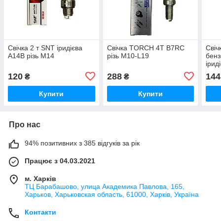
Свічка 2 т SNT іридієва
Свічка TORCH 4Т B7RC
Свіч
A14B різь М14
різь M10-L19
бен
ірид
120
288
144
₴
₴
Купити
Купити
Про нас
94% позитивних з 385 відгуків за рік
Працює з 04.03.2021
м. Харків
ТЦ Барабашово, улица Академика Павлова, 165,
Харьков, Харьковская область, 61000, Харків, Україна
Контакти