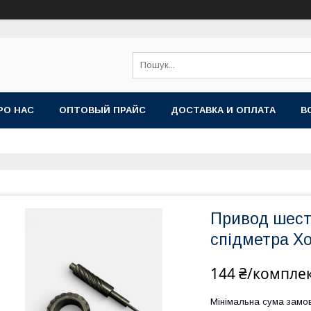
РО НАС
ОПТОВЫЙ ПРАЙС
ДОСТАВКА И ОПЛАТА
В
Привод шесті
спідметра Х
144 ₴/компле
Мінімальна сума замов