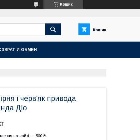
Кошик
Кошик
ОЗВРАТ И ОБМЕН
рня і черв'як привода
онда Діо
кт
лення на сайті — 500 ₴